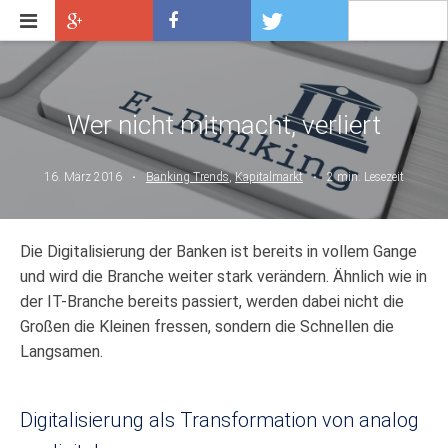
Dr. Reiner Krieglmeier
Startseite
Marktkommentare
Über
Videos
Presse
Kont
mich
Vermögensverwaltung
Wer nicht mitmacht, verliert
Kapitalmarkt
Banking Trends
16. März 2016
Banking Trends
,
Kapitalmarkt
2 min. Lesezeit
Digitalisierung der Banken | © Tashatuvango @ shutterstock.com
Die Digitalisierung der Banken ist bereits in vollem Gange
und wird die Branche weiter stark verändern. Ähnlich wie in
der IT-Branche bereits passiert, werden dabei nicht die
Großen die Kleinen fressen, sondern die Schnellen die
Langsamen.
Digitalisierung als Transformation von analog